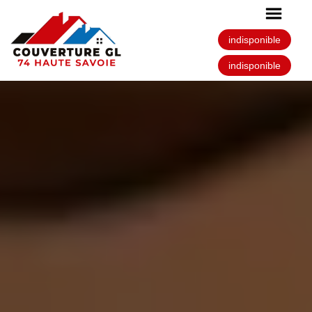
indisponible
indisponible