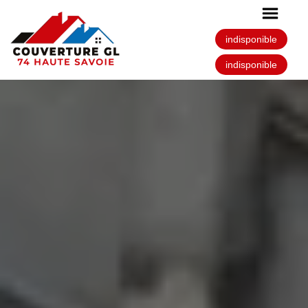
indisponible
indisponible