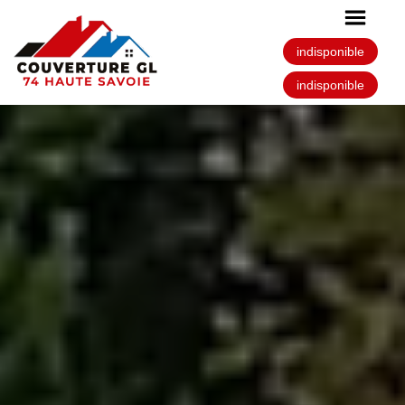
indisponible
indisponible