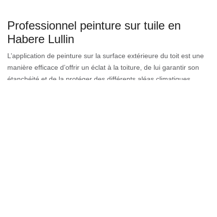
Professionnel peinture sur tuile en
Habere Lullin
L’application de peinture sur la surface extérieure du toit est une
manière efficace d’offrir un éclat à la toiture, de lui garantir son
étanchéité et de la protéger des différents aléas climatiques.
L’intervention des couvreurs professionnels compte en effet un
budget favorable (quelques centaines à quelques milliers
d’euros), mais cela en vaut la peine. Avant toute intervention de
peinture sur toit, il est toujours préférable de travailler sur une
surface plane et propre. En effet, la prestation d’un couvreur
professionnel dépendra de l’ampleur des travaux à faire.