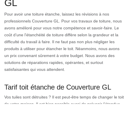
GL
Pour avoir une toiture étanche, laissez les révisions à nos
professionnels Couverture GL. Pour vos travaux de toiture, nous
avons amélioré pour vous notre compétence et savoir-faire. Le
coût d’une l'étanchéité de toiture diffère selon la grandeur et la
difficulté du travail à faire. Il ne faut pas non plus négliger les
produits à utiliser pour étancher le toit. Néanmoins, nous avons
un prix convenant sûrement à votre budget. Nous avons des
solutions de réparations rapides, opérantes, et surtout
satisfaisantes qui vous attendent.
Tarif toit étanche de Couverture GL
Vos tuiles sont détruites ? Il est peut-être temps de changer le toit
de votre maison. Il est bien possible aussi de prévenir l’étendue
des dégâts bien avant. Pouvant se déplacer partout sur Habere
Lullin 74420, Couverture GL arrive rapidement chez vous pour
intervenir. Aguerris, nous travaillons sur tous ceux qui concernent