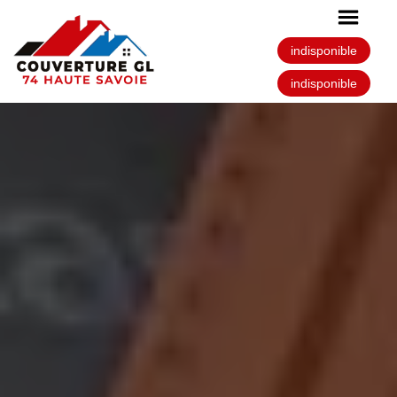
indisponible
indisponible