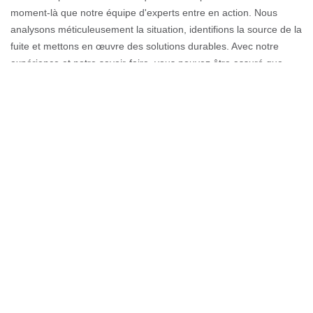
moment-là que notre équipe d'experts entre en action. Nous
analysons méticuleusement la situation, identifions la source de la
fuite et mettons en œuvre des solutions durables. Avec notre
expérience et notre savoir-faire, vous pouvez être assuré que
votre toiture est entre de bonnes mains. Nous ne nous
contentons pas de réparer; nous vous offrons la tranquillité
d'esprit de savoir que votre maison est protégée des intempéries.
À Couverture GL, nous ne sommes pas seulement des
réparateurs, nous sommes vos partenaires de confiance à
Annemasse, 74100, prêts à intervenir à tout moment pour vous
offrir une toiture sans faille.
Réparer une fuite de toiture en urgence