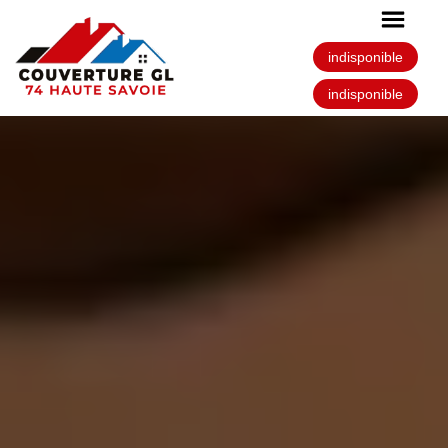
indisponible
indisponible