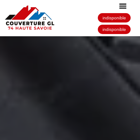
indisponible
indisponible