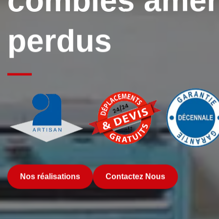
combles amén
perdus
Nos réalisations
Contactez Nous