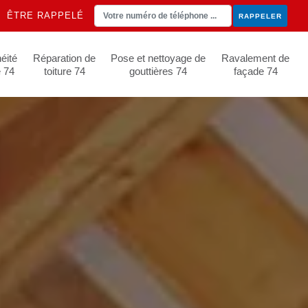
ÊTRE RAPPELÉ
éité
Réparation de
Pose et nettoyage de
Ravalement de
e 74
toiture 74
gouttières 74
façade 74