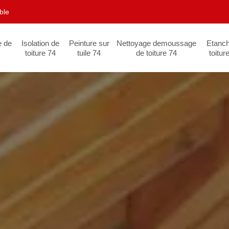
ble
e de
Isolation de
Peinture sur
Nettoyage demoussage
Etanch
toiture 74
tuile 74
de toiture 74
toitur