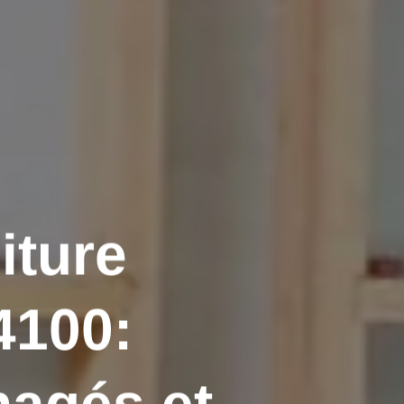
iture
4100: