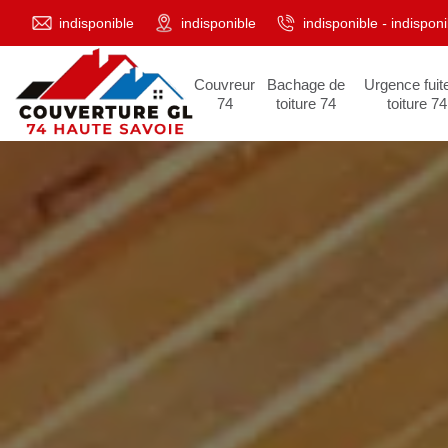
indisponible
indisponible
indisponible
-
indisponi
Couvreur
Bachage de
Urgence fuit
74
toiture 74
toiture 74