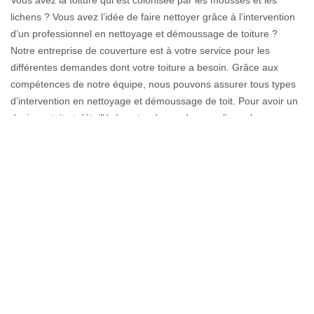
lichens ? Vous avez l’idée de faire nettoyer grâce à l’intervention
d’un professionnel en nettoyage et démoussage de toiture ?
Notre entreprise de couverture est à votre service pour les
différentes demandes dont votre toiture a besoin. Grâce aux
compétences de notre équipe, nous pouvons assurer tous types
d’intervention en nettoyage et démoussage de toit. Pour avoir un
devis gratuit et détaillé de votre demande, remplissez le
formulaire en ligne.
Couvreur 74100
Afin de prolonger la durée de vie de la toiture, il est essentiel de
l’entretenir et de faire des entretiens. Le nettoyage de toit est une