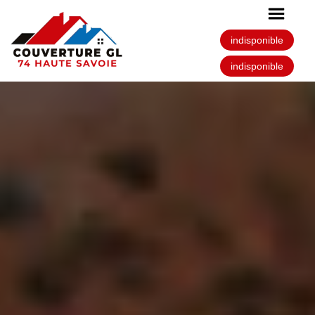
indisponible
indisponible