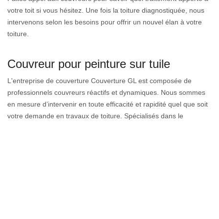
votre toit si vous hésitez. Une fois la toiture diagnostiquée, nous
intervenons selon les besoins pour offrir un nouvel élan à votre
toiture.
Couvreur pour peinture sur tuile
L'entreprise de couverture Couverture GL est composée de
professionnels couvreurs réactifs et dynamiques. Nous sommes
en mesure d’intervenir en toute efficacité et rapidité quel que soit
votre demande en travaux de toiture. Spécialisés dans le
domaine de la couverture et de la toiture, nous effectuons un
travail de qualité répondant aux réglementations en vigueur pour
vos travaux de peinture tuile. Intervenant à un prix abordable
pour tous budgets, nous offrant également un devis gratuit non
engageant pour les différentes demandes en travaux de toit sur
toute la région.