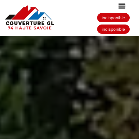
indisponible
indisponible