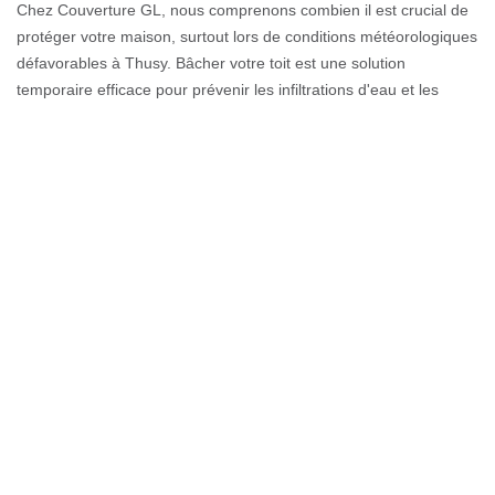
Chez Couverture GL, nous comprenons combien il est crucial de
protéger votre maison, surtout lors de conditions météorologiques
défavorables à Thusy. Bâcher votre toit est une solution
temporaire efficace pour prévenir les infiltrations d'eau et les
dégâts supplémentaires en attendant une réparation permanente.
Si vous vous demandez comment procéder, nous sommes là
pour vous guider. Commencez par vous munir d'une bâche
résistante et de dimensions suffisantes pour couvrir l'ensemble de
votre toit. Assurez-vous d'avoir des sangles et des clous
résistants pour fixer solidement la bâche, même sous les rafales
de vent. Pensez à votre sécurité en utilisant un équipement
approprié et, si nécessaire, faites appel à un professionnel. À
Couverture GL, nous sommes toujours prêts à vous conseiller et
à vous fournir les meilleures solutions pour protéger votre foyer à
74150. N'hésitez pas à nous contacter pour une assistance sur
mesure à Thusy. Votre tranquillité d'esprit est notre priorité.