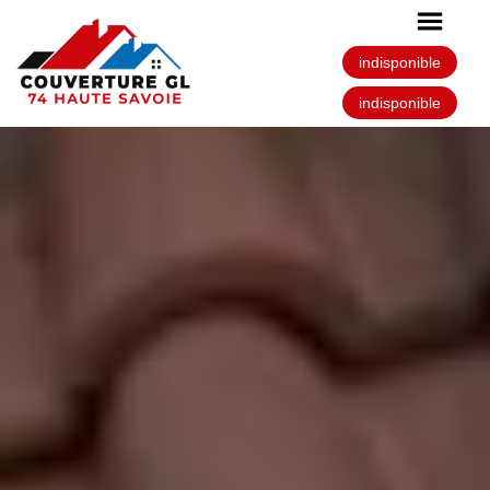
indisponible
indisponible