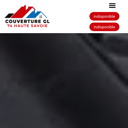
indisponible
indisponible