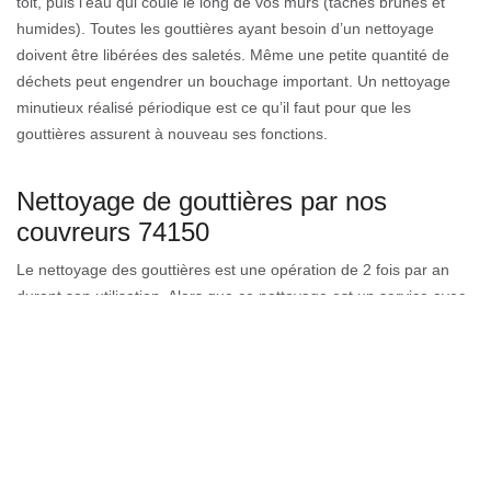
toit, puis l’eau qui coule le long de vos murs (taches brunes et
humides). Toutes les gouttières ayant besoin d’un nettoyage
doivent être libérées des saletés. Même une petite quantité de
déchets peut engendrer un bouchage important. Un nettoyage
minutieux réalisé périodique est ce qu’il faut pour que les
gouttières assurent à nouveau ses fonctions.
Nettoyage de gouttières par nos
couvreurs 74150
Le nettoyage des gouttières est une opération de 2 fois par an
durant son utilisation. Alors que ce nettoyage est un service avec
une démarche simple, le contrôle de la sécurité et de la qualité
est souvent négligé. Saviez-vous que notre entreprise de
couverture peut vous aider à rendre la propreté à votre gouttière.
Eaubonne est une ville qui détient des lois absolument
indispensables pour que toute entreprise de toiture et les
couvreurs puissent les respecter afin d'assurer la sécurité en
utilisant les bons outillages et d'éviter tout dégât sur votre