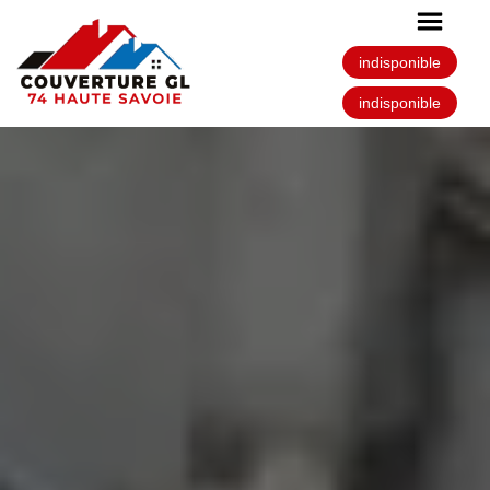
indisponible
indisponible