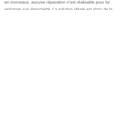
en morceaux, aucune réparation n’est réalisable pour lui
redonner son étanchéité. La solution idéale est donc de la
remplacer complètement. N’oubliez surtout pas, faire intervenir
des professionnels est une idée brillante afin de parvenir à un
changement réussi de votre toiture sans accidents.
Urgence toiture procurée pour vous par
Couverture GL sur tout Thusy
Nous procurons des services d’intervention d’urgence ou
improvisée en travaux de toiture. Nos artisans couvreurs vous
rendent service avec attention, concentration, et
professionnalisme. Si vous voulez obtenir plus d’informations sur
notre entreprise, vous pouvez nous contacter. Couverture GL est