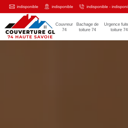
indisponible
indisponible
indisponible
-
indisponi
Couvreur
Bachage de
Urgence fuit
74
toiture 74
toiture 74