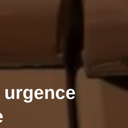
n urgence
e