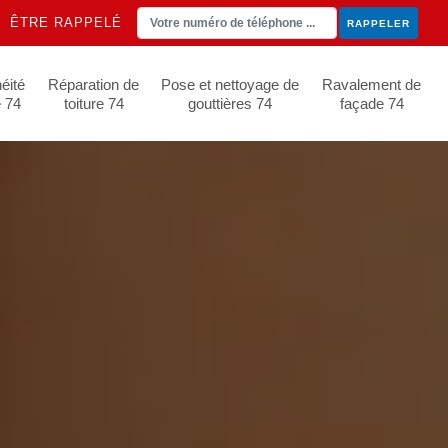
ÊTRE RAPPELÉ
éité
Réparation de
Pose et nettoyage de
Ravalement de
e 74
toiture 74
gouttières 74
façade 74