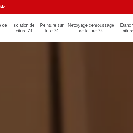
ble
e de
Isolation de
Peinture sur
Nettoyage demoussage
Etanch
toiture 74
tuile 74
de toiture 74
toitur