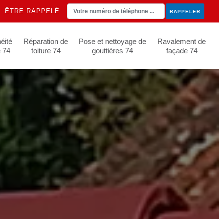
ÊTRE RAPPELÉ
éité
Réparation de
Pose et nettoyage de
Ravalement de
e 74
toiture 74
gouttières 74
façade 74