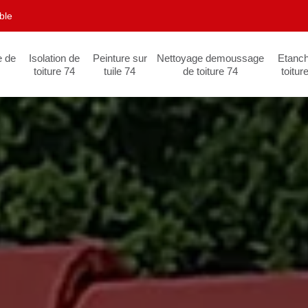
ble
e de
Isolation de
Peinture sur
Nettoyage demoussage
Etanch
toiture 74
tuile 74
de toiture 74
toitur