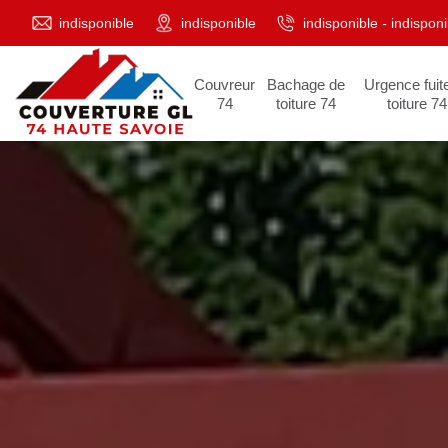
indisponible
indisponible
indisponible
-
indisponi
Couvreur
Bachage de
Urgence fuit
74
toiture 74
toiture 74