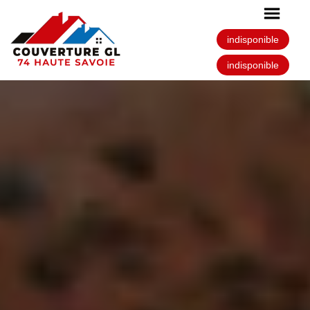
indisponible
indisponible