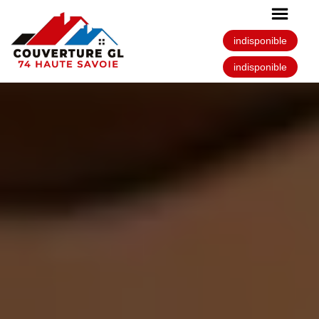
indisponible
indisponible