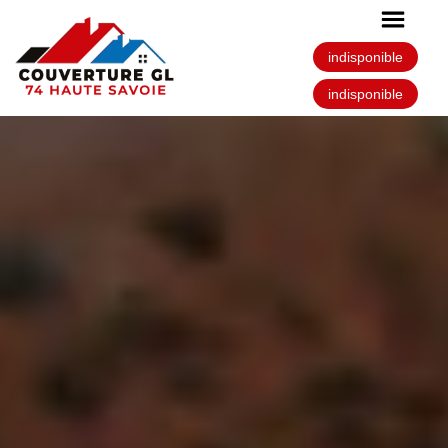
indisponible
indisponible