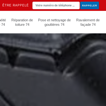
ÊTRE RAPPELÉ
éité
Réparation de
Pose et nettoyage de
Ravalement de
e 74
toiture 74
gouttières 74
façade 74