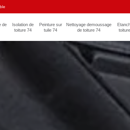
ble
e de
Isolation de
Peinture sur
Nettoyage demoussage
Etanch
toiture 74
tuile 74
de toiture 74
toitur