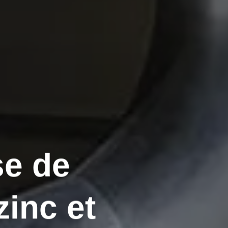
se de
zinc et