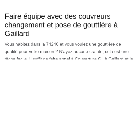
Faire équipe avec des couvreurs
changement et pose de gouttière à
Gaillard
Vous habitez dans la 74240 et vous voulez une gouttière de
qualité pour votre maison ? N’ayez aucune crainte, cela est une
tâche facile. Il suffit de faire appel à Couverture GL à Gaillard et le
tour est joué. Enfaite Couverture GL possède des couvreurs en
changement et pose de gouttière experts en la matière. En raison
de leur état d’esprit et leur passion dans le travail, votre projet se
trouve entre de bonne main. De plus, Couverture GL à Gaillard
peut aussi faire vos devis en changement et pose de gouttière et
bien sûre cela est sans engagement de votre part. Alors faites
équipe avec Couverture GL à Gaillard dès maintenant.