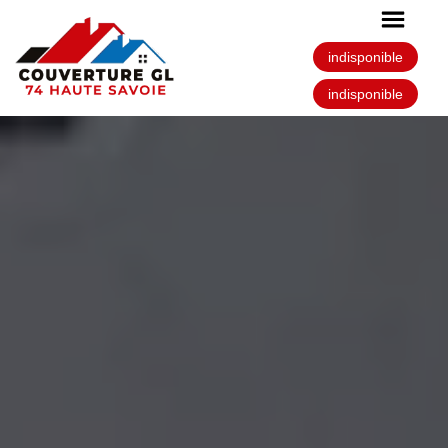
indisponible
indisponible