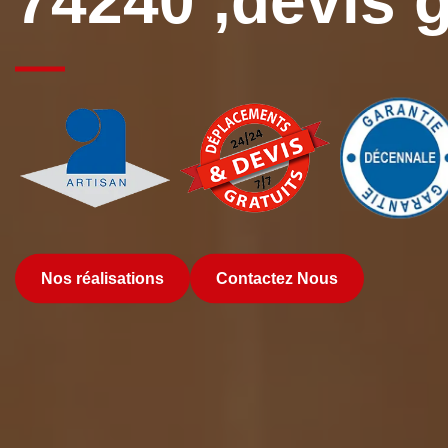
74240 ,devis g
Nos réalisations
Contactez Nous