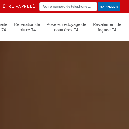
ÊTRE RAPPELÉ
éité
Réparation de
Pose et nettoyage de
Ravalement de
e 74
toiture 74
gouttières 74
façade 74