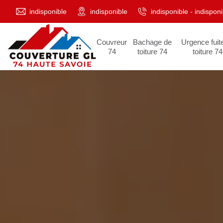
indisponible
indisponible
indisponible
-
indisponi
Couvreur
Bachage de
Urgence fuit
74
toiture 74
toiture 74