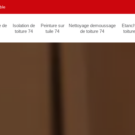
ble
e de
Isolation de
Peinture sur
Nettoyage demoussage
Etanch
toiture 74
tuile 74
de toiture 74
toitur