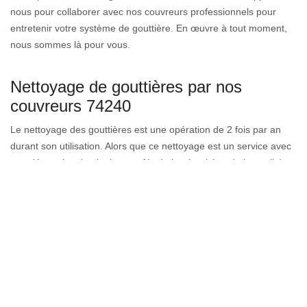
nous pour collaborer avec nos couvreurs professionnels pour
entretenir votre système de gouttière. En œuvre à tout moment,
nous sommes là pour vous.
Nettoyage de gouttières par nos
couvreurs 74240
Le nettoyage des gouttières est une opération de 2 fois par an
durant son utilisation. Alors que ce nettoyage est un service avec
une démarche simple, le contrôle de la sécurité et de la qualité
est souvent négligé. Saviez-vous que notre entreprise de
couverture peut vous aider à rendre la propreté à votre gouttière.
Eaubonne est une ville qui détient des lois absolument
indispensables pour que toute entreprise de toiture et les
couvreurs puissent les respecter afin d'assurer la sécurité en
utilisant les bons outillages et d'éviter tout dégât sur votre
propriété.