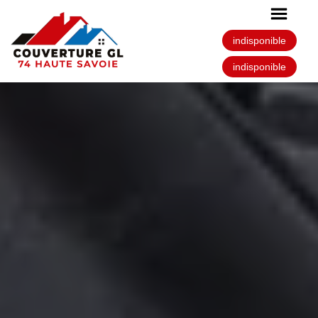
indisponible
indisponible