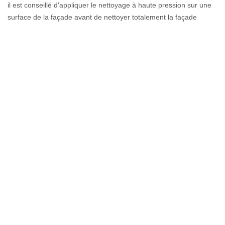
il est conseillé d'appliquer le nettoyage à haute pression sur une
surface de la façade avant de nettoyer totalement la façade
entière. C'est comme un test de solidité. Couverture GL est expert
en travaux de façade tous types : briques, pierres naturelles, etc.
Contactez-nous pour bénéficier de nos services de nettoyage
façade 74910.
Rénovation de façade de Couverture
GL
Les murs d'une construction (maison, building, monument,
bâtiment…) sont soumis aux différentes intempéries. Ainsi, la
peinture peut devenir terne, l'humidité créée des empreintes, les
murs se craquent, etc. Différentes complications peuvent donc