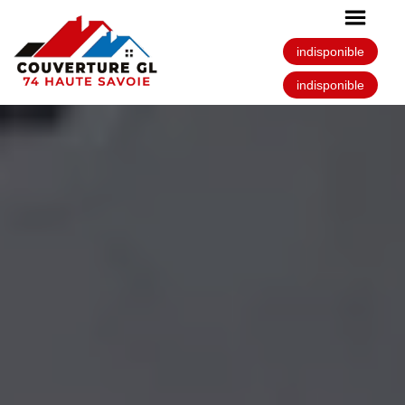
indisponible
indisponible