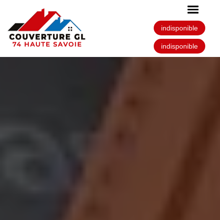
indisponible
indisponible