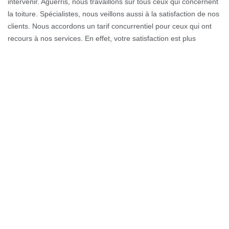
intervenir. Aguerris, nous travaillons sur tous ceux qui concernent
la toiture. Spécialistes, nous veillons aussi à la satisfaction de nos
clients. Nous accordons un tarif concurrentiel pour ceux qui ont
recours à nos services. En effet, votre satisfaction est plus
privilégiée que le prix.
Etablir une demande de devis en
étanchéité de toiture à Bassy
Besoin de rendre votre toiture plus étanche que jamais dans la
74910, mais vous avez peur de ne pas pouvoir contribuer à tous
les dépenses. Il existe un moyen pratique et totalement gratuit
pour y remédier chez Couverture GL à Bassy.Il s’agit d’une
demande de devis en étanchéité de toiture. Avec cette demande,