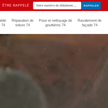
ÊTRE RAPPELÉ
éité
Réparation de
Pose et nettoyage de
Ravalement de
e 74
toiture 74
gouttières 74
façade 74