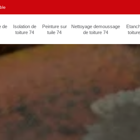
ble
e de
Isolation de
Peinture sur
Nettoyage demoussage
Etanch
toiture 74
tuile 74
de toiture 74
toitur