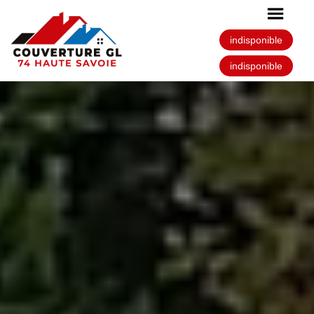
indisponible
indisponible