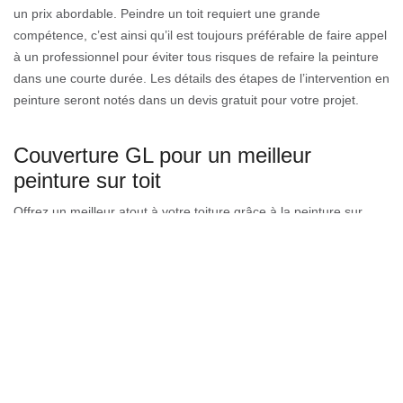
un prix abordable. Peindre un toit requiert une grande
compétence, c’est ainsi qu’il est toujours préférable de faire appel
à un professionnel pour éviter tous risques de refaire la peinture
dans une courte durée. Les détails des étapes de l’intervention en
peinture seront notés dans un devis gratuit pour votre projet.
Couverture GL pour un meilleur
peinture sur toit
Offrez un meilleur atout à votre toiture grâce à la peinture sur
tuile. Si vous voulez que votre toiture présente une esthétique
attrayante et des qualités protectrices, préférez de faire une
peinture sur tuile pour votre toit. Professionnels en peinture sur
toit, notre équipe assure de faire des interventions adéquates à
votre besoin. Nous vous conseillons également dans le choix des
produits de peinture à appliquer, dans la qualité des peintures qui
adhèrent le mieux aux types de votre toit. N’hésitez pas à faire
votre demande de devis.