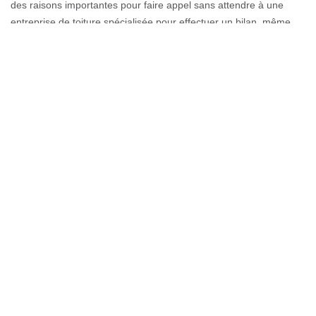
des raisons importantes pour faire appel sans attendre à une
entreprise de toiture spécialisée pour effectuer un bilan, même
pour une minime infiltration d'eau. Souvent légère au début, elle
peut créer des dégâts structurels plus tard.
Réparation toiture de Couverture GL
N’attendez pas trop tard pour protéger votre toiture. Assurez-vous
de la faire vérifier par des professionnels de la réparation de
toiture pour estimer son état et devancer les dommages majeurs.
Notre entreprise de couverture est une aguerrie du dépannage
de toit qui intervient dans tout 74520. Plus vous réagissez tôt,
moins vous risquez les dégâts importants. Vous préserverez ainsi
votre charpente des défectuosités et éviterez aussi