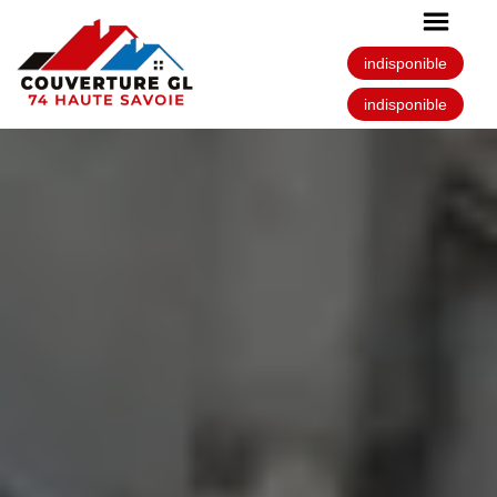
indisponible
indisponible