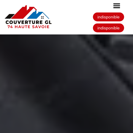
indisponible
indisponible