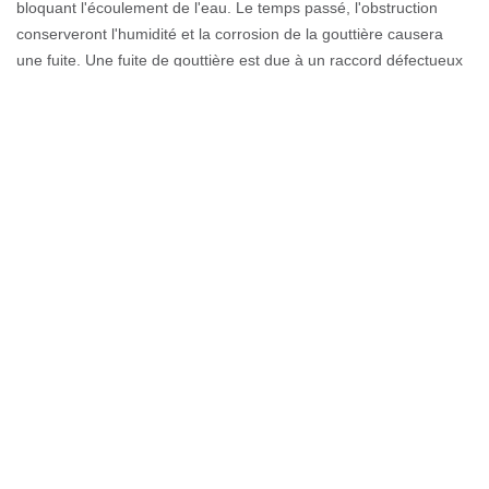
bloquant l'écoulement de l'eau. Le temps passé, l'obstruction
conserveront l'humidité et la corrosion de la gouttière causera
une fuite. Une fuite de gouttière est due à un raccord défectueux
ou à un trou. Pour tous vos besoins en réparation de gouttières
de maison à Vulbens, faites confiance à nos professionnels.
Prendre connaissance du prix
nettoyage de gouttière
Nous savons tous que nettoyer une gouttière n’est pas trop
complexe. Toutefois, ce travail peut avoir besoin de matériaux
spécifiques, et surtout du temps considérable. Et puisque c’est un
ouvrage en hauteur, l’escalade sur le toit est nécessaire et
s’avère être dangereuse. Donc, il est loin d’être mauvais de