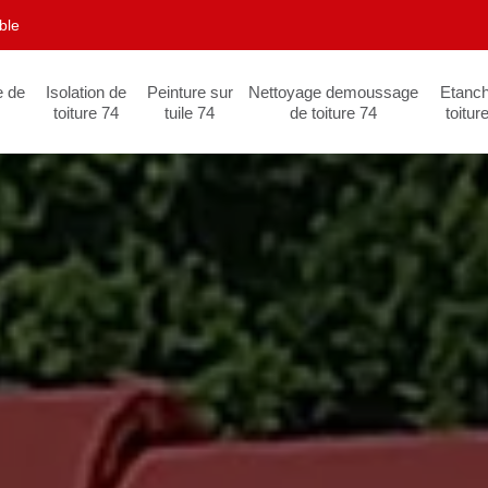
ble
e de
Isolation de
Peinture sur
Nettoyage demoussage
Etanch
toiture 74
tuile 74
de toiture 74
toitur