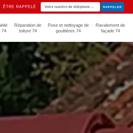
ÊTRE RAPPELÉ
éité
Réparation de
Pose et nettoyage de
Ravalement de
e 74
toiture 74
gouttières 74
façade 74