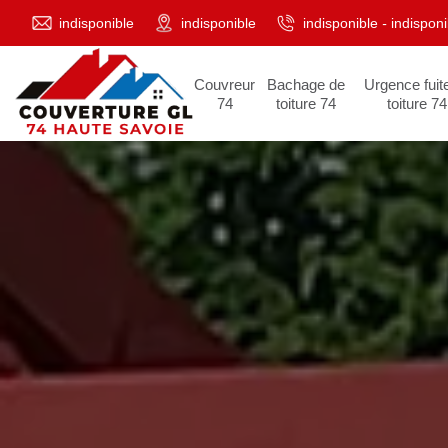
indisponible
indisponible
indisponible
-
indisponi
Couvreur
Bachage de
Urgence fuit
74
toiture 74
toiture 74