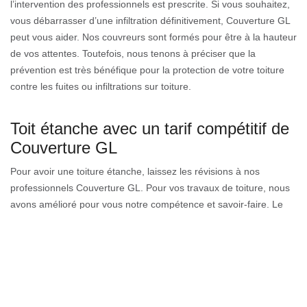
l’intervention des professionnels est prescrite. Si vous souhaitez,
vous débarrasser d’une infiltration définitivement, Couverture GL
peut vous aider. Nos couvreurs sont formés pour être à la hauteur
de vos attentes. Toutefois, nous tenons à préciser que la
prévention est très bénéfique pour la protection de votre toiture
contre les fuites ou infiltrations sur toiture.
Toit étanche avec un tarif compétitif de
Couverture GL
Pour avoir une toiture étanche, laissez les révisions à nos
professionnels Couverture GL. Pour vos travaux de toiture, nous
avons amélioré pour vous notre compétence et savoir-faire. Le
coût d’une l'étanchéité de toiture diffère selon la grandeur et la
difficulté du travail à faire. Il ne faut pas non plus négliger les
produits à utiliser pour étancher le toit. Néanmoins, nous avons
un prix convenant sûrement à votre budget. Nous avons des
solutions de réparations rapides, opérantes, et surtout
satisfaisantes qui vous attendent.