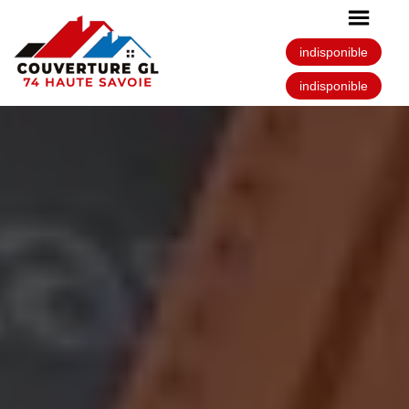
indisponible
indisponible