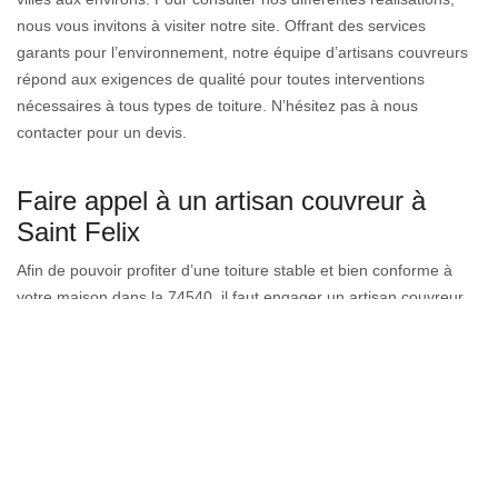
nous vous invitons à visiter notre site. Offrant des services
garants pour l’environnement, notre équipe d’artisans couvreurs
répond aux exigences de qualité pour toutes interventions
nécessaires à tous types de toiture. N’hésitez pas à nous
contacter pour un devis.
Faire appel à un artisan couvreur à
Saint Felix
Afin de pouvoir profiter d’une toiture stable et bien conforme à
votre maison dans la 74540, il faut engager un artisan couvreur.
Couverture GL à Saint Felix vous propose ses artisans
professionnels et compétents pour vous donner un travail
satisfaisant et bien déterminer. En fait Ses artisans travaillent
efficacement en suivant les règles de l’art du métier de couvreur.
Cela est le résultat de l’expérience qu’ils ont acquis au fil des
années. Afin de pouvoir bénéficier de l’expertise des artisans
couvreurs de Couverture GL, il suffit de joindre leur site en ligne