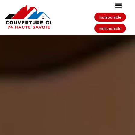
indisponible
indisponible