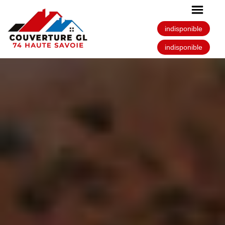
indisponible
indisponible