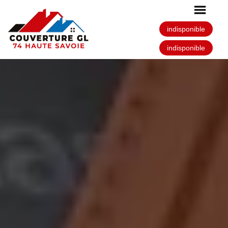
indisponible
indisponible