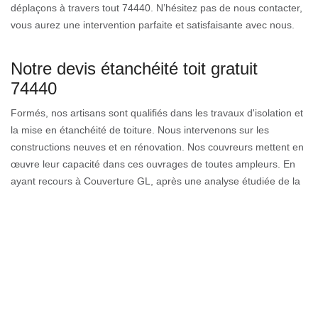
déplaçons à travers tout 74440. N’hésitez pas de nous contacter,
vous aurez une intervention parfaite et satisfaisante avec nous.
Notre devis étanchéité toit gratuit
74440
Formés, nos artisans sont qualifiés dans les travaux d'isolation et
la mise en étanchéité de toiture. Nous intervenons sur les
constructions neuves et en rénovation. Nos couvreurs mettent en
œuvre leur capacité dans ces ouvrages de toutes ampleurs. En
ayant recours à Couverture GL, après une analyse étudiée de la
toiture ou aussi sans y procéder, nous vous offrons un devis pour
tous nos clients. Il note la généralité des travaux à faire avec leurs
coûts. Tous nos ouvrages sont protégés par une garantie
décennale.