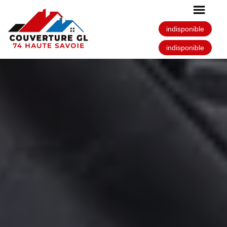
indisponible
indisponible