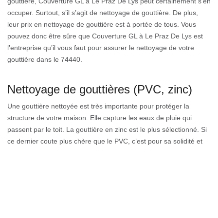
gouttière, Couverture GL à Le Praz De Lys peut certainement s’en
occuper. Surtout, s’il s’agit de nettoyage de gouttière. De plus,
leur prix en nettoyage de gouttière est à portée de tous. Vous
pouvez donc être sûre que Couverture GL à Le Praz De Lys est
l’entreprise qu’il vous faut pour assurer le nettoyage de votre
gouttière dans le 74440.
Nettoyage de gouttières (PVC, zinc)
Une gouttière nettoyée est très importante pour protéger la
structure de votre maison. Elle capture les eaux de pluie qui
passent par le toit. La gouttière en zinc est le plus sélectionné. Si
ce dernier coute plus chère que le PVC, c’est pour sa solidité et
sa durée de vie allant jusqu’à cinquante ans. Ces gouttières PVC
sont moins lourdes et faciles à installer. Mais sa résistance se
limite à dix ans. Quoi qu’il en soit, les gouttières doivent demeurer
propres et en bon état.