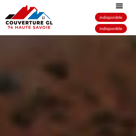
indisponible
indisponible