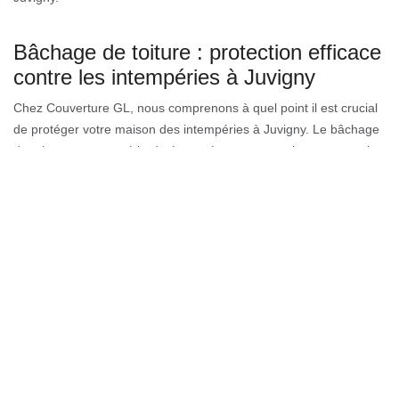
Bâchage de toiture : protection efficace
contre les intempéries à Juvigny
Chez Couverture GL, nous comprenons à quel point il est crucial
de protéger votre maison des intempéries à Juvigny. Le bâchage
de toiture est une méthode éprouvée pour garantir une protection
optimale de votre toiture, surtout face aux caprices de la météo.
Que vous résidiez dans le 74100 ou ailleurs à Juvigny, une bâche
de qualité peut protéger efficacement votre toit des infiltrations
d'eau, des rafales de vent ou des tempêtes de grêle. Ce procédé,
bien que temporaire, offre une tranquillité d'esprit en attendant
des réparations plus permanentes. En tant que Couverture GL,
nous nous engageons à utiliser des matériaux résistants et
adaptés aux conditions climatiques de Juvigny. Ainsi, votre
maison reste à l'abri, même dans les conditions les plus
extrêmes. Faites confiance à Couverture GL pour une protection
de toiture irréprochable et pour préserver l'intégrité de votre