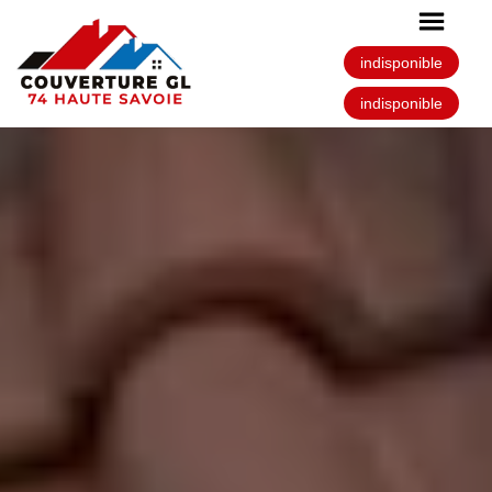
indisponible
indisponible