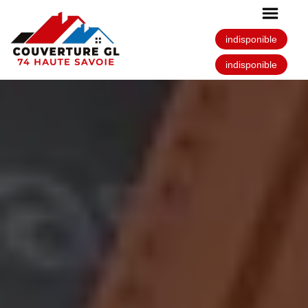
indisponible
indisponible