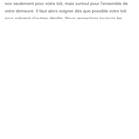
non seulement pour votre toit, mais surtout pour l’ensemble de
votre demeure. Il faut alors soigner dès que possible votre toit
pour prévenir d’autres dégâts. Nous respectons toujours les
normes du métier à chaque intervention. Quoique nous
respectons aussi les exigences des clients. Bref, avec Couverture
GL, l’entreprise spécialisée en étanchéité de toiture, tout se avec
professionnalisme.
Étanchéité toiture réussie avec
Couverture GL sur 74100
Un nettoyage bien fait conserve la toiture soignée et étanche.
Rendre l’étanchéité du toit est donc importante. Nous pouvons
effectuer cette opération pour vous afin de conserver votre