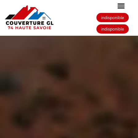
indisponible
indisponible