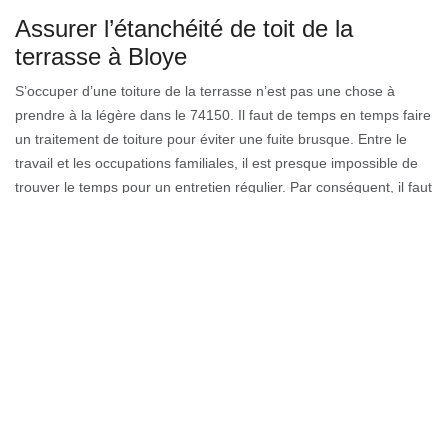
Assurer l’étanchéité de toit de la
terrasse à Bloye
S’occuper d’une toiture de la terrasse n’est pas une chose à
prendre à la légère dans le 74150. Il faut de temps en temps faire
un traitement de toiture pour éviter une fuite brusque. Entre le
travail et les occupations familiales, il est presque impossible de
trouver le temps pour un entretien régulier. Par conséquent, il faut
engager une entreprise de nettoyage et demoussage de toiture
pour assurer l’étanchéité de votre toit de terrasse. Par exemple,
Couverture GL à Bloye, c’est l’entreprise idéal pour ça. Parce que
leur compétence s’est multipliée au fils du temps et se rapproche
de plus en plus de la perfection.