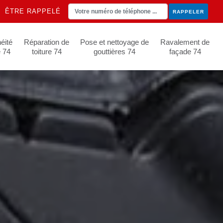
ÊTRE RAPPELÉ
éité
Réparation de
Pose et nettoyage de
Ravalement de
e 74
toiture 74
gouttières 74
façade 74