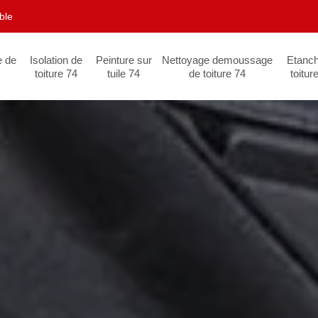
ble
e de
Isolation de
Peinture sur
Nettoyage demoussage
Etanch
toiture 74
tuile 74
de toiture 74
toitur