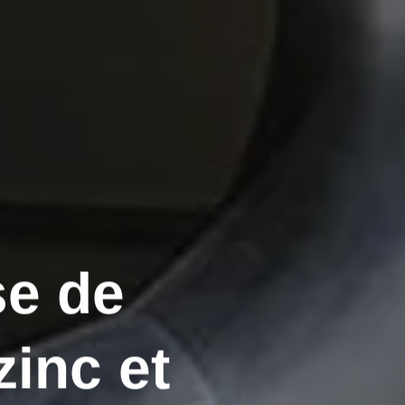
se de
zinc et