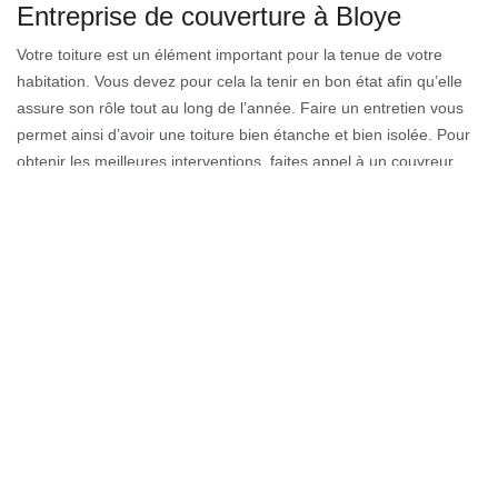
Entreprise de couverture à Bloye
Votre toiture est un élément important pour la tenue de votre
habitation. Vous devez pour cela la tenir en bon état afin qu’elle
assure son rôle tout au long de l’année. Faire un entretien vous
permet ainsi d’avoir une toiture bien étanche et bien isolée. Pour
obtenir les meilleures interventions, faites appel à un couvreur
professionnel dans votre région. Aguerris et compétents, les
professionnels vous offriront des prestations adéquates à votre
besoin en travaux de couverture. Généralement, le devis pour les
demandes est gratuit et sans engagement.
Devis gratuit couverture 74150