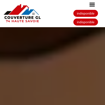
indisponible
indisponible