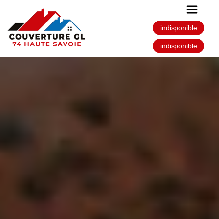
indisponible
indisponible