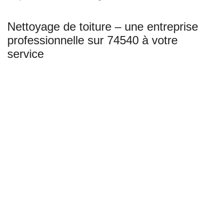
Nettoyage de toiture – une entreprise
professionnelle sur 74540 à votre
service
Couverture GL est une société de couverture composée de
couvreurs spécialisés pour le démoussage et le nettoyage de toit
sur Alby Sur Cheran et 74540. Nos années d’expérience nous ont
permis d’élargir nos savoir-faire en matière d’aptitudes pour les
différentes techniques de prévention et de traitement adéquats
pour tous types de toiture. Notre équipe propose différents
services afin que vous trouviez les travaux d’entretien de toit dont
vous avez besoin. Nous mettons en œuvre nos compétences
pour trouver la solution adéquate et de qualité pour votre
demande.