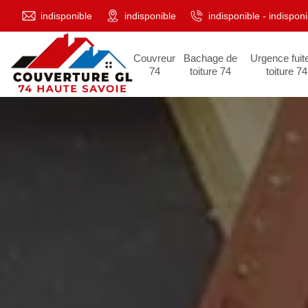
indisponible
indisponible
indisponible
-
indisponi
Couvreur
Bachage de
Urgence fuit
74
toiture 74
toiture 74