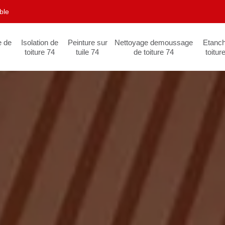
ble
e de
Isolation de
Peinture sur
Nettoyage demoussage
Etanch
toiture 74
tuile 74
de toiture 74
toitur