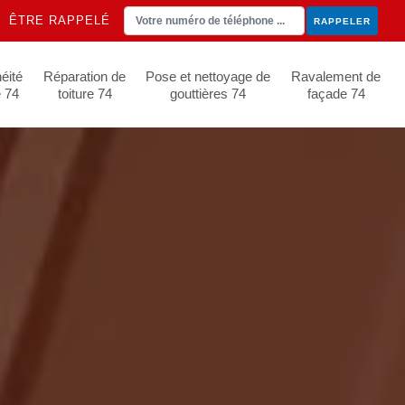
ÊTRE RAPPELÉ
éité
Réparation de
Pose et nettoyage de
Ravalement de
e 74
toiture 74
gouttières 74
façade 74