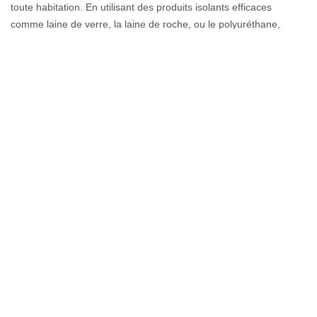
toute habitation. En utilisant des produits isolants efficaces
comme laine de verre, la laine de roche, ou le polyuréthane,
l’isolation est totalement efficace et s’inscrit en étanchéité dans le
temps. Le tarif d’isolation dépend de ce fait de la surface de la
toiture à isoler.
Isolation thermique : une isolation utile
Une isolation thermique est une intervention qui sert à réduire la
consommation énergétique. Notre entreprise est spécialisée dans
l'isolation de toiture depuis de nombreuses années, et assure une
qualité de travail effectué par des ouvriers qualifiés. Afin de vous
éviter des pertes d'énergies importantes, nous effectuons des
travaux d'isolation à Alby Sur Cheran et dans la région. En nous