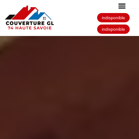
indisponible
indisponible