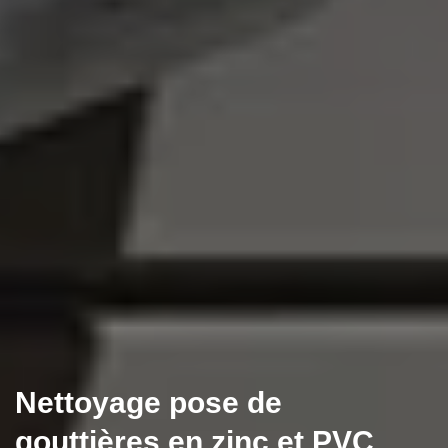
Nettoyage pose de
gouttières en zinc et PVC