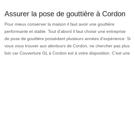
Assurer la pose de gouttière à Cordon
Pour mieux conserver la maison il faut avoir une gouttière
performante et stable. Tout d’abord il faut choisir une entreprise
de pose de gouttière possédant plusieurs années d’expérience. Si
vous vous trouver aux alentours de Cordon, ne chercher pas plus
loin car Couverture GL à Cordon est à votre disposition. C’est une
entreprise de pose de gouttière très fiable et sans égale dans le
74700. Donc, n’oubliez pas de confier vos travaux en matière de
pose de gouttière à Couverture GL à Cordon pour être sûr d’avoir
une gouttière de qualité.