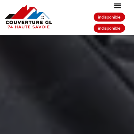
indisponible
indisponible