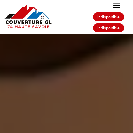
indisponible
indisponible