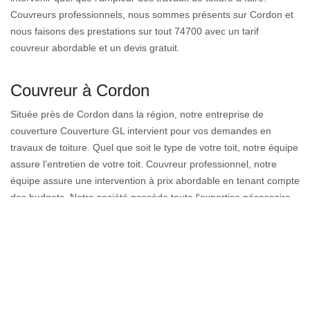
Couvreurs professionnels, nous sommes présents sur Cordon et
nous faisons des prestations sur tout 74700 avec un tarif
couvreur abordable et un devis gratuit.
Couvreur à Cordon
Située près de Cordon dans la région, notre entreprise de
couverture Couverture GL intervient pour vos demandes en
travaux de toiture. Quel que soit le type de votre toit, notre équipe
assure l’entretien de votre toit. Couvreur professionnel, notre
équipe assure une intervention à prix abordable en tenant compte
des budgets. Notre société possède toute l'expertise nécessaire
pour l'entretien et la restauration de la toiture qu’elle soit en tuile
ou en ardoise. Le devis de couverture est gratuit pour toutes
demandes. Prendre soin de la toiture, c’est éviter tous risques de
dommages.