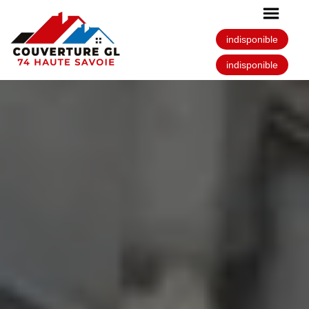
indisponible
indisponible