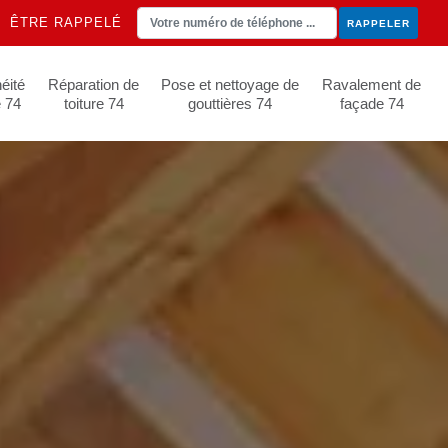
ÊTRE RAPPELÉ
éité
Réparation de
Pose et nettoyage de
Ravalement de
e 74
toiture 74
gouttières 74
façade 74