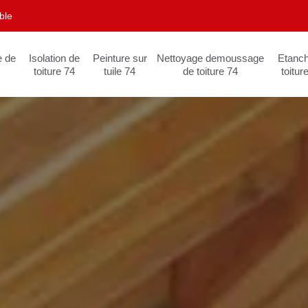
ble
e de
Isolation de
Peinture sur
Nettoyage demoussage
Etanch
toiture 74
tuile 74
de toiture 74
toitur