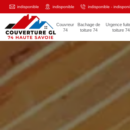
indisponible
indisponible
indisponible
-
indisponi
Couvreur
Bachage de
Urgence fuit
74
toiture 74
toiture 74