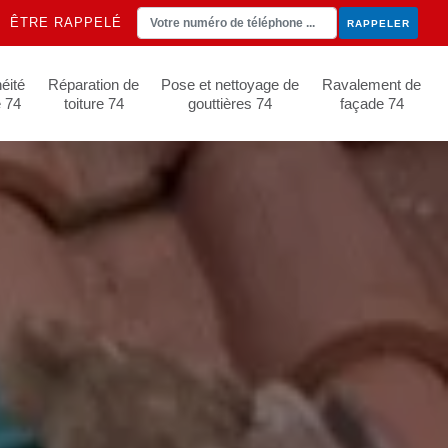
ÊTRE RAPPELÉ
éité
Réparation de
Pose et nettoyage de
Ravalement de
e 74
toiture 74
gouttières 74
façade 74