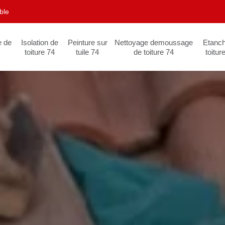
ble
e de
Isolation de
Peinture sur
Nettoyage demoussage
Etanch
toiture 74
tuile 74
de toiture 74
toitur