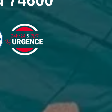
d 74600