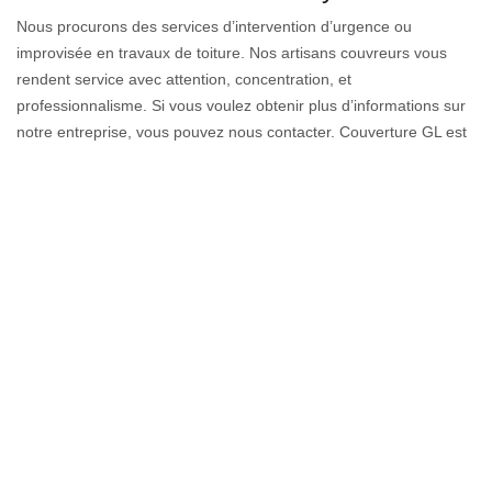
Nous procurons des services d’intervention d’urgence ou
improvisée en travaux de toiture. Nos artisans couvreurs vous
rendent service avec attention, concentration, et
professionnalisme. Si vous voulez obtenir plus d’informations sur
notre entreprise, vous pouvez nous contacter. Couverture GL est
à votre service pour intervenir rapidement sur 74600 et les
environs. Nos professionnels sont réactifs et disponibles. Nous
pouvons effectuer un contrat d’entretien pour une garantie
d’entretien accompli par des artisans qualifiés, et respectant les
normes en vigueur du métier.
Nos artisans qui font bien la réparation