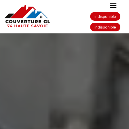
indisponible
indisponible