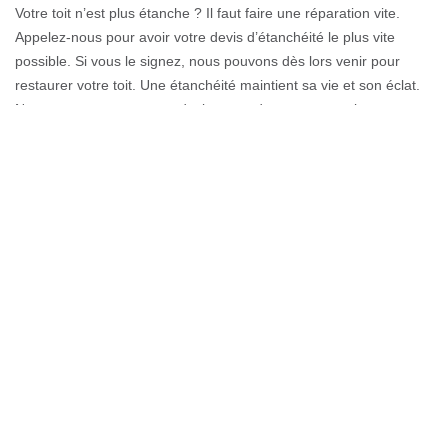
Votre toit n’est plus étanche ? Il faut faire une réparation vite.
Appelez-nous pour avoir votre devis d’étanchéité le plus vite
possible. Si vous le signez, nous pouvons dès lors venir pour
restaurer votre toit. Une étanchéité maintient sa vie et son éclat.
Nous vous remettrons un devis avant de commencer les travaux,
demandez-en ! C’est une estimation des montants à payer pour
les ouvrages à réaliser. Éprouvé de Evires, nous veillons à offrir le
meilleur qu’il soit afin d’éloigner les éventuelles déceptions.
Engager des couvreurs en étanchéité
de toiture à Evires
Pour pouvoir disposer d’une toiture étanche à Evires, il faut