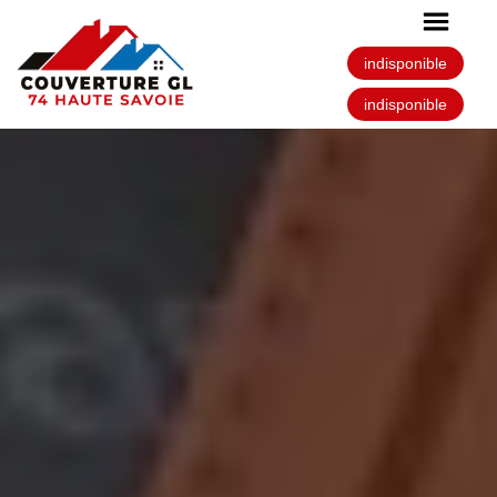
indisponible
indisponible