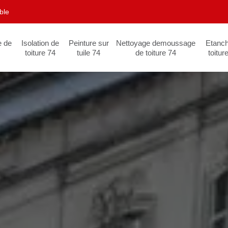
ble
e de
Isolation de
Peinture sur
Nettoyage demoussage
Etanch
toiture 74
tuile 74
de toiture 74
toitur