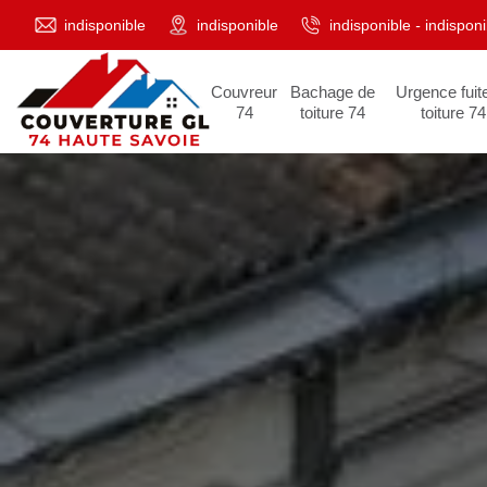
indisponible
indisponible
indisponible
-
indisponi
Couvreur
Bachage de
Urgence fuit
74
toiture 74
toiture 74