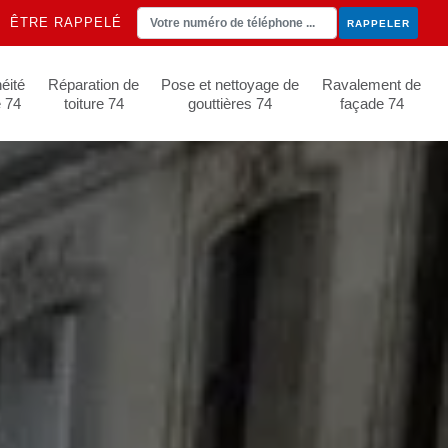
ÊTRE RAPPELÉ
éité
Réparation de
Pose et nettoyage de
Ravalement de
e 74
toiture 74
gouttières 74
façade 74